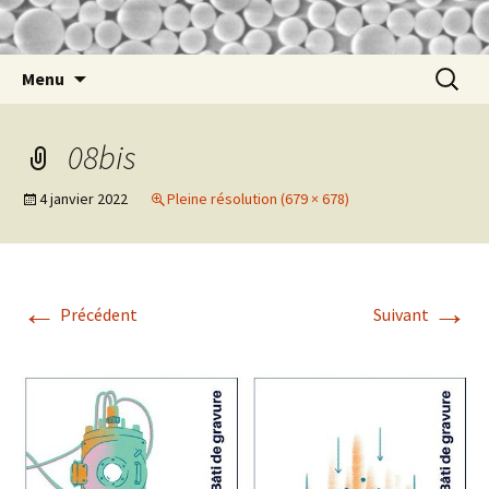
nathalie
Nathalie Lidgi-Guigui
Aller
Recherc
Menu
au
contenu
08bis
4 janvier 2022
Pleine résolution (679 × 678)
←
→
Précédent
Suivant