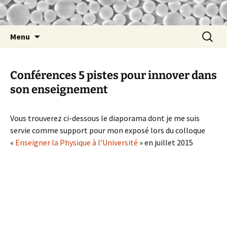
nathalie
Nathalie Lidgi-Guigui
Aller
Recherc
Menu
au
contenu
Conférences 5 pistes pour innover dans
son enseignement
Vous trouverez ci-dessous le diaporama dont je me suis
servie comme support pour mon exposé lors du colloque
«
Enseigner la Physique à l’Université
» en juillet 2015